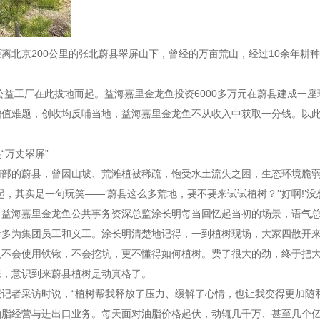
离北京200公里的张北蔚县翠屏山下，曾经的万亩荒山，经过10余年耕
座公益工厂在此拔地而起。益海嘉里金龙鱼投资6000多万元在蔚县建成一
增值难题，创收均反哺当地，益海嘉里金龙鱼不从收入中获取一分钱。以
“万丈翠屏”
南部的蔚县，曾因山坡、荒滩植被稀疏，饱受水土流失之困，生态环境脆
起，其实是一句玩笑——‘蔚县这么多荒地，要不要来试试植树？’‘好啊!’
益海嘉里金龙鱼公共事务资深总监涂长明每当回忆起当初的场景，语气总
者多为集团员工和义工。涂长明清楚地记得，一到植树现场，大家四散开
人不会使用铁锹，不会挖坑，更不懂得如何植树。费了很大的劲，终于把
来，意识到来蔚县植树是动真格了。
记者采访时说，“植树帮我释放了压力、缓解了心情，也让我变得更加随
油脂经营与进出口业务。每天面对油脂价格起伏，动辄几千万、甚至几个