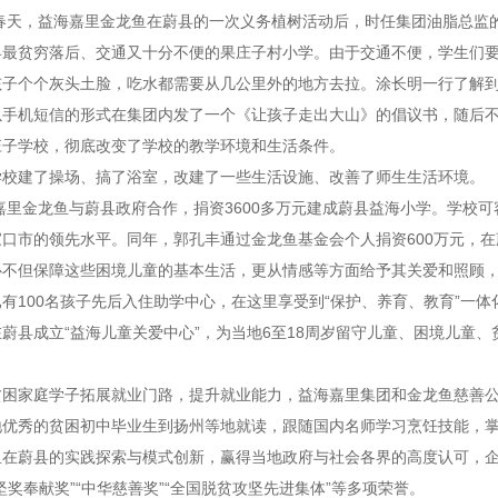
年春天，益海嘉里金龙鱼在蔚县的一次义务植树活动后，时任集团油脂总
县最贫穷落后、交通又十分不便的果庄子村小学。由于交通不便，学生们
孩子个个灰头土脸，吃水都需要从几公里外的地方去拉。涂长明一行了解
以手机短信的形式在集团内发了一个《让孩子走出大山》的倡议书，随后不
庄子学校，彻底改变了学校的教学环境和生活条件。
学校建了操场、搞了浴室，改建了一些生活设施、改善了师生生活环境。
海嘉里金龙鱼与蔚县政府合作，捐资3600多万元建成蔚县益海小学。学校可
口市的领先水平。同年，郭孔丰通过金龙鱼基金会个人捐资600万元，
心不但保障这些困境儿童的基本生活，更从情感等方面给予其关爱和照顾
有100名孩子先后入住助学中心，在这里享受到“保护、养育、教育”一体
蔚县成立“益海儿童关爱中心”，为当地6至18周岁留守儿童、困境儿童
困家庭学子拓展就业门路，提升就业能力，益海嘉里集团和金龙鱼慈善公
地优秀的贫困初中毕业生到扬州等地就读，跟随国内名师学习烹饪技能，
鱼在蔚县的实践探索与模式创新，赢得当地政府与社会各界的高度认可，
坚奖奉献奖”“中华慈善奖”“全国脱贫攻坚先进集体”等多项荣誉。