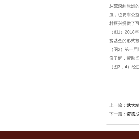
从荒漠到绿洲
血，也要靠公
村振兴提供了
（图1）201
贫基金的形式
（图2）第一
份了解，帮助
（图3，4）经
上一篇：
武大
下一篇：
诺德成