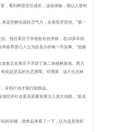
树苗，看到树苗茁壮成长，这份体验，能让人暂时
，单是挖树坑就耗尽气力，全靠咬牙坚持。”第一
在目。曾任果庄子学校校长的李林，在10多年间
鱼和各界爱心人士为蔚县办的每一件实事。”他难
里金龙鱼又在果庄子开辟了第二块植树基地。两大
”，构筑起坚实的生态屏障。经测算，这片生态林
事，绿色行动才能行稳致远。
县域经济社会更高质量发展注入强大动能。”蔚县
干枯的谷穗，他拿起来看了一下，认为这是很好