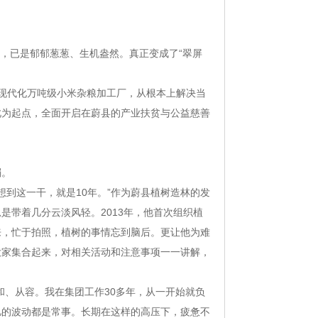
种，已是郁郁葱葱、生机盎然。真正变成了“翠屏
座现代化万吨级小米杂粮加工厂，从根本上解决当
此为起点，全面开启在蔚县的产业扶贫与公益慈善
弱。
没想到这一干，就是10年。”作为蔚县植树造林的发
是带着几分云淡风轻。2013年，他首次组织植
来，忙于拍照，植树的事情忘到脑后。更让他为难
大家集合起来，对相关活动和注意事项一一讲解，
和、从容。我在集团工作30多年，从一开始就负
亿的波动都是常事。长期在这样的高压下，疲惫不