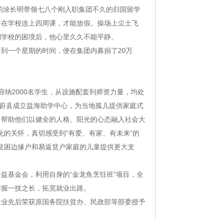
监的涂长明带领七八个刚入职集团不久的归国留学
要在学校连上四周课，才能放假。操场上尘土飞
到学校的困境后，他心里久久不能平静。
到一个星期的时间，便在集团内募捐了20万
容纳2000名学生，从设施配套到师资力量，均处
在蔚县成立益海助学中心，为当地孤儿提供家庭式
，帮助他们以健全的人格、阳光的心态融入社会大
化的关怀，真切感受到“有爱、有家、有未来”的
、贫困边缘户和易返贫户家庭的儿童提供更大支
益基金会，利用自身的“金龙鱼烹饪班”项目，全
掌握一技之长，拓宽就业出路。
企业先后荣获原国务院扶贫办、民政部等部委授予