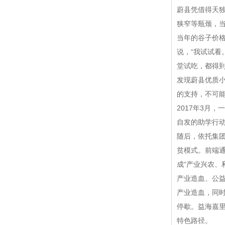
蔚县凭借得天
狭窄等瓶颈，
当年的谷子价格
说，“我试试看
堂试吃，都得到
发现蔚县优质
的支持，不可
2017年3月
自发的助学行
随后，依托集团
贫模式。前端
成“产业兴农、
产业造血、公
产业造血，同
停歇。益海嘉里
特色路径。