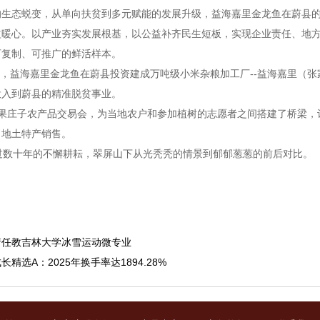
的生态蜕变，从单向扶贫到多元赋能的发展升级，益海嘉里金龙鱼在蔚县
益暖心。以产业夯实发展根基，以公益补齐民生短板，实现企业责任、地
可复制、可推广的鲜活样本。
8年，益海嘉里金龙鱼在蔚县投资建成万吨级小米杂粮加工厂--益海嘉里（
投入到蔚县的精准脱贫事业。
届果庄子农产品交易会，为当地农户和参加植树的志愿者之间搭建了桥梁，
当地土特产销售。
过数十年的不懈耕耘，翠屏山下从光秃秃的情景到郁郁葱葱的前后对比。
靖任教吉林大学冰雪运动微专业
长精选A：2025年换手率达1894.28%