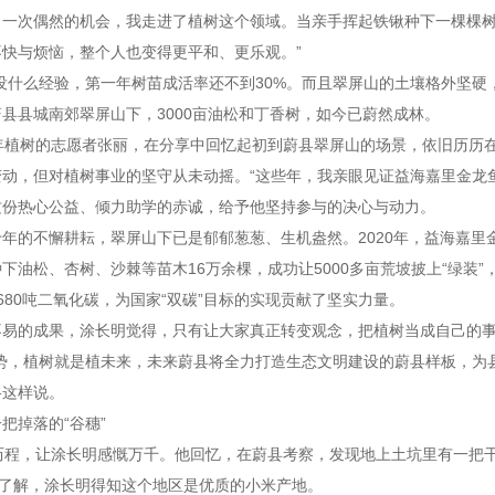
。一次偶然的机会，我走进了植树这个领域。当亲手挥起铁锹种下一棵棵
快与烦恼，整个人也变得更平和、更乐观。”
没什么经验，第一年树苗成活率还不到30%。而且翠屏山的土壤格外坚硬
县县城南郊翠屏山下，3000亩油松和丁香树，如今已蔚然成林。
年植树的志愿者张丽，在分享中回忆起初到蔚县翠屏山的场景，依旧历历
动，但对植树事业的坚守从未动摇。“这些年，我亲眼见证益海嘉里金龙
这份热心公益、倾力助学的赤诚，给予他坚持参与的决心与动力。
年的不懈耕耘，翠屏山下已是郁郁葱葱、生机盎然。2020年，益海嘉
下油松、杏树、沙棘等苗木16万余棵，成功让5000多亩荒坡披上“绿装
680吨二氧化碳，为国家“双碳”目标的实现贡献了坚实力量。
不易的成果，涂长明觉得，只有让大家真正转变观念，把植树当成自己的
势，植树就是植未来，未来蔚县将全力打造生态文明建设的蔚县样板，为
格这样说。
把掉落的“谷穗”
树历程，让涂长明感慨万千。他回忆，在蔚县考察，发现地上土坑里有一把
过了解，涂长明得知这个地区是优质的小米产地。