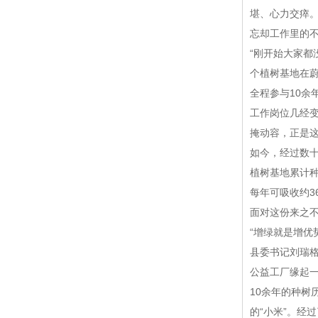
堪、心力交瘁
忘却工作里的不
“刚开始大家都
个植树基地在蔚
全程参与10余
工作岗位几经变
掩动容，正是
如今，经过数十
植树基地累计种
每年可吸收约3
面对这份来之
“增绿就是增优
县委书记刘瑞
公益工厂缘起一
10余年的种
的“小米”。经