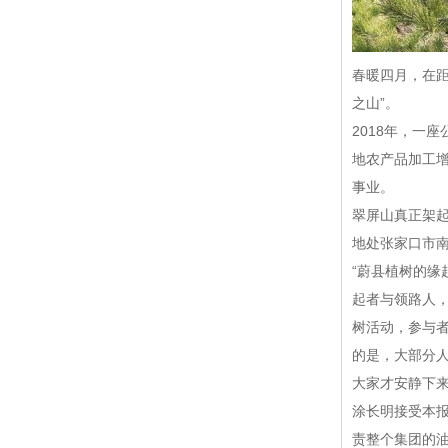
春暖四月，在距
之山”。
2018年，一
地农产品加工
事业。
翠屏山真正架起
地处张家口市
“蔚县植树的缘
起者与领路人，
树活动，参与
的是，大部分
大家才安静下
涂长明接受本报
责整个集团的