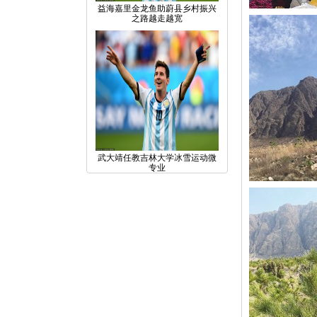
益海嘉里金龙鱼助蔚县乡村振兴
之路越走越宽
武大靖任教吉林大学冰雪运动微
专业