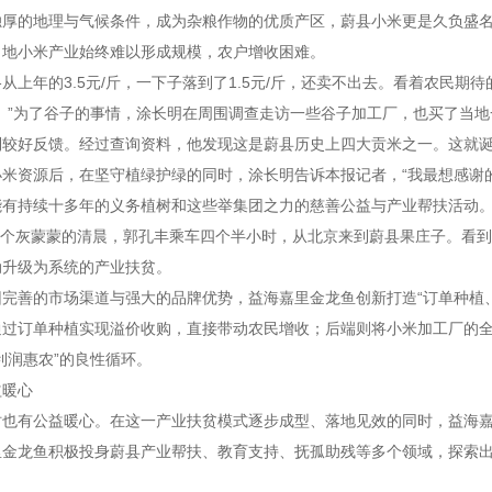
独厚的地理与气候条件，成为杂粮作物的优质产区，蔚县小米更是久负盛
当地小米产业始终难以形成规模，农户增收困难。
从上年的3.5元/斤，一下子落到了1.5元/斤，还卖不出去。看着农民期
。”为了谷子的事情，涂长明在周围调查走访一些谷子加工厂，也买了当
较好反馈。经过查询资料，他发现这是蔚县历史上四大贡米之一。这就诞
小米资源后，在坚守植绿护绿的同时，涂长明告诉本报记者，“我最想感谢
能有持续十多年的义务植树和这些举集团之力的慈善公益与产业帮扶活动。
，一个灰蒙蒙的清晨，郭孔丰乘车四个半小时，从北京来到蔚县果庄子。看
动升级为系统的产业扶贫。
完善的市场渠道与强大的品牌优势，益海嘉里金龙鱼创新打造“订单种植
通过订单种植实现溢价收购，直接带动农民增收；后端则将小米加工厂的
利润惠农”的良性循环。
益暖心
时也有公益暖心。在这一产业扶贫模式逐步成型、落地见效的同时，益海
金龙鱼积极投身蔚县产业帮扶、教育支持、抚孤助残等多个领域，探索出